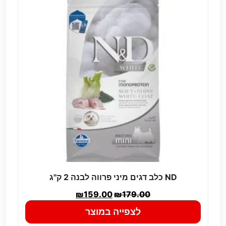
ND כלב דגים מיני פרווה לבנה 2 ק"ג
₪
159.00
₪
179.00
לצפייה במוצר