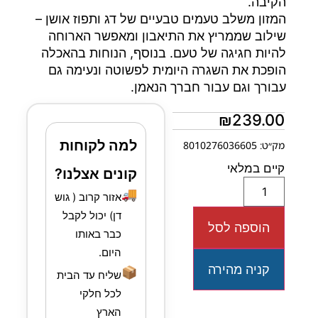
הקיבה.
המזון משלב טעמים טבעיים של דג ותפוז אושן –
שילוב שממריץ את התיאבון ומאפשר הארוחה
להיות חגיגה של טעם. בנוסף, הנוחות בהאכלה
הופכת את השגרה היומית לפשוטה ונעימה גם
עבורך וגם עבור חברך הנאמן.
₪
239.00
למה לקוחות
מק״ט: 8010276036605
קיים במלאי
קונים אצלנו?
🚚
אזור קרוב ( גוש
דן) יכול לקבל
הוספה לסל
כבר באותו
היום.
קניה מהירה
📦
שליח עד הבית
לכל חלקי
הארץ