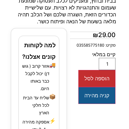
בבית ובחוץ, ומעניקים לכלב תעסוקה שמונעת
שעמום והתנהגויות לא רצויות. עם שלישיית
הכדורים הזאת, השגרה שלכם ושל הכלב תהיה
מלאה בשעות של הנאה ופיתוח כושר.
₪
29.00
למה לקוחות
מק״ט: 035585775180
קיים במלאי
קונים אצלנו?
🚚
אזור קרוב ( גוש
דן) יכול לקבל
הוספה לסל
כבר באותו
היום.
קניה מהירה
📦
שליח עד הבית
לכל חלקי
הארץ
⚡
אספקה מהירה