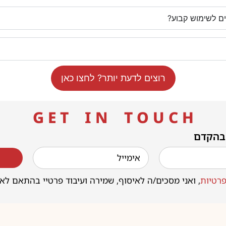
רוצים לדעת יותר? לחצו כאן
G E T I N T O U C H
 בהקדם
רטיות
, ואני מסכים/ה לאיסוף, שמירה ועיבוד פרטיי בהתאם לא