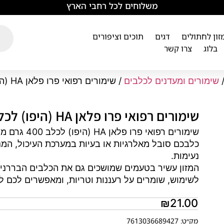
משלוחים לכל רחבי הארץ
מזון לחתולים
דגים
תוכים וציפורים
בלוג
צרו קשר
שימורים ומעדנים לכלבים
/ שימורים רפואי פרו פלאן HA (היפו) לכלב 400 גרם
שימורים רפואי פרו פלאן HA (היפו) לכלב 400 גרם
שימורים רפו
כלבכם סובל מאלרגיות או בעיות במערכת העיכול, המנה 
נעימות.
המזון עשיר בטעמים שמושכים גם את הכלבים הבררנים 
לשימוש, שומרים על רעננות וטריות, ומאפשרים לכם לד
₪
21.00
מק״ט: 7613036689427