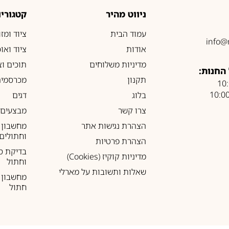
ניווט מהיר
קטגוריו
עמוד הבית
ציוד ומז
info@
אודות
ציוד ואו
מדיניות משלוחים
תוכים וצ
החנות:
תקנון
מכרסמים
בלוג
דגים
צרו קשר
מבצעים
הצהרת נגישות אתר
מחשבון 
וחתולים
הצהרת פרטיות
בדיקת ס
מדיניות קוקיז (Cookies)
וחתול
שאלות ותשובות על מארלי
מחשבון ל
חתול