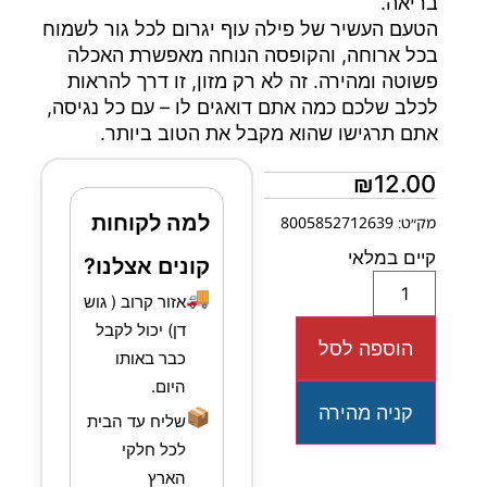
בריאה.
הטעם העשיר של פילה עוף יגרום לכל גור לשמוח
בכל ארוחה, והקופסה הנוחה מאפשרת האכלה
פשוטה ומהירה. זה לא רק מזון, זו דרך להראות
לכלב שלכם כמה אתם דואגים לו – עם כל נגיסה,
אתם תרגישו שהוא מקבל את הטוב ביותר.
₪
12.00
למה לקוחות
מק״ט: 8005852712639
קיים במלאי
קונים אצלנו?
🚚
אזור קרוב ( גוש
דן) יכול לקבל
הוספה לסל
כבר באותו
היום.
קניה מהירה
📦
שליח עד הבית
לכל חלקי
הארץ