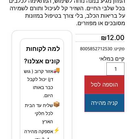
המזון מגיע במנה נוחה לשימוש, המתאימה לכלבים
בכל שלבי החיים. השזיר קל לעיכול ותורם לשמירה
על בריאות הכלב, בלי צורך בטיפול במזונות
מסובכים או מפוזרים.
₪
12.00
למה לקוחות
מק״ט: 8005852712530
קיים במלאי
קונים אצלנו?
🚚
אזור קרוב ( גוש
דן) יכול לקבל
הוספה לסל
כבר באותו
היום.
קניה מהירה
📦
שליח עד הבית
לכל חלקי
הארץ
⚡
אספקה מהירה