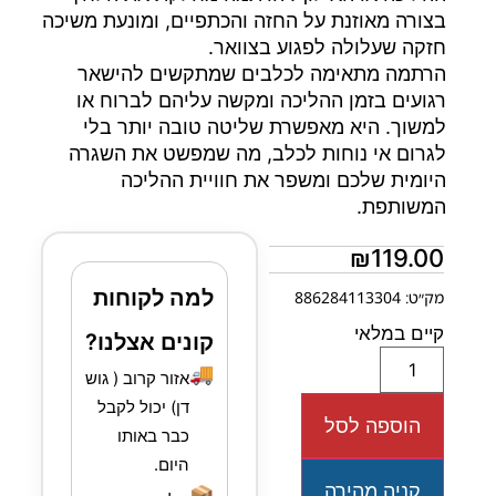
בצורה מאוזנת על החזה והכתפיים, ומונעת משיכה
חזקה שעלולה לפגוע בצוואר.
הרתמה מתאימה לכלבים שמתקשים להישאר
רגועים בזמן ההליכה ומקשה עליהם לברוח או
למשוך. היא מאפשרת שליטה טובה יותר בלי
לגרום אי נוחות לכלב, מה שמפשט את השגרה
היומית שלכם ומשפר את חוויית ההליכה
המשותפת.
₪
119.00
למה לקוחות
מק״ט: 886284113304
קיים במלאי
קונים אצלנו?
🚚
אזור קרוב ( גוש
דן) יכול לקבל
הוספה לסל
כבר באותו
היום.
קניה מהירה
📦