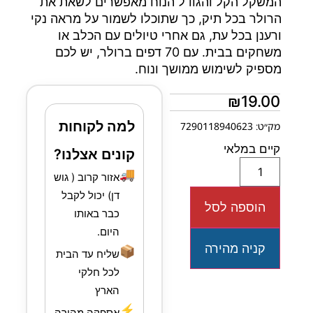
המשקל הקל והגודל הנוח מאפשרים לשאת את
הרולר בכל תיק, כך שתוכלו לשמור על מראה נקי
ורענן בכל עת, גם אחרי טיולים עם הכלב או
משחקים בבית. עם 70 דפים ברולר, יש לכם
מספיק לשימוש ממושך ונוח.
₪
19.00
למה לקוחות
מק״ט: 7290118940623
קיים במלאי
קונים אצלנו?
🚚
אזור קרוב ( גוש
דן) יכול לקבל
הוספה לסל
כבר באותו
היום.
קניה מהירה
📦
שליח עד הבית
לכל חלקי
הארץ
⚡
אספקה מהירה