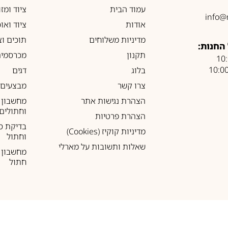
עמוד הבית
ציוד ומז
info@
אודות
ציוד ואו
מדיניות משלוחים
תוכים וצ
החנות:
תקנון
מכרסמים
בלוג
דגים
צרו קשר
מבצעים
הצהרת נגישות אתר
מחשבון 
וחתולים
הצהרת פרטיות
בדיקת ס
מדיניות קוקיז (Cookies)
וחתול
שאלות ותשובות על מארלי
מחשבון ל
חתול