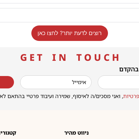
רוצים לדעת יותר? לחצו כאן
G E T I N T O U C H
 בהקדם
רטיות
, ואני מסכים/ה לאיסוף, שמירה ועיבוד פרטיי בהתאם לא
ניווט מהיר
קטגוריו