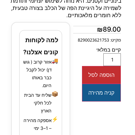
בינוניים וקטנים. היא נוחה לשימוש יומיומי ותורמת
לשמירה על היגיינת הפה של הכלב בצורה טבעית,
ללא חומרים מלאכותיים.
₪
89.00
למה לקוחות
מק״ט: 8290023621753
קיים במלאי
קונים אצלנו?
🚚
אזור קרוב ( גוש
דן) יכול לקבל
הוספה לסל
כבר באותו
היום.
קניה מהירה
📦
שליח עד הבית
לכל חלקי
הארץ
⚡
אספקה מהירה
– 1–3 ימי