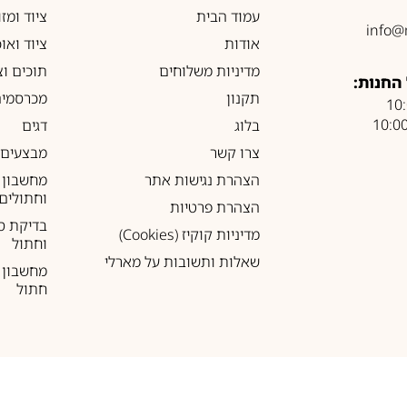
עמוד הבית
ציוד ומז
info@
אודות
ציוד ואו
מדיניות משלוחים
תוכים וצ
החנות:
תקנון
מכרסמים
בלוג
דגים
צרו קשר
מבצעים
הצהרת נגישות אתר
מחשבון 
וחתולים
הצהרת פרטיות
בדיקת ס
מדיניות קוקיז (Cookies)
וחתול
שאלות ותשובות על מארלי
מחשבון ל
חתול