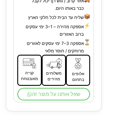
אזור קרוב ( גוש דן) יכול לקבל
כבר באותו היום.
📦
שליח עד הבית לכל חלקי הארץ
⚡
אספקה מהירה – 1–3 ימי עסקים
ברוב האזורים
⏳
אספקה 3–7 ימי עסקים לאזורים
מרוחקים / חוסר מלאי
קנייה
משלוחים
אלופים
מאובטחת
מהירים
בתחום
שאל אותנו על מוצר זה