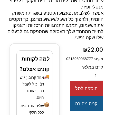
עבור חתולים שמבלים הרבה בבית וזקוקים לגירוי
מנטלי ופיזי.
אפשר לשלב את צעצוע הקטניפ בשגרת המשחק
היומית, ולהפוך כל רגע לשעשוע מרענן. כך תקטינו
את השעמום, תמנעו התנהגויות הרסניות ותעניקו
לחיית המחמד שלך תעסוקה שמספקת גם לבעלים
שלו שקט נפשי.
₪
22.00
למה לקוחות
מק״ט: 0218960068777
קיים במלאי
קונים אצלנו?
🚚
אזור קרוב ( גוש
דן) יכול לקבל
הוספה לסל
כבר באותו
היום.
קניה מהירה
📦
שליח עד הבית
לכל חלקי