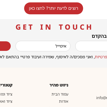
רוצים לדעת יותר? לחצו כאן
G E T I N T O U C H
 בהקדם
רטיות
, ואני מסכים/ה לאיסוף, שמירה ועיבוד פרטיי בהתאם לא
ניווט מהיר
קטגוריו
עמוד הבית
ציוד ומז
info@
אודות
ציוד ואו