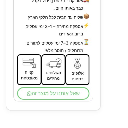
אזור קרוב ( גוש דן) יכול לקבל
כבר באותו היום.
📦
שליח עד הבית לכל חלקי הארץ
⚡
אספקה מהירה – 1–3 ימי עסקים
ברוב האזורים
⏳
אספקה 3–7 ימי עסקים לאזורים
מרוחקים / חוסר מלאי
קנייה
משלוחים
אלופים
מאובטחת
מהירים
בתחום
שאל אותנו על מוצר זה