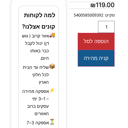
₪
119.00
למה לקוחות
מק״ט: 5400585009392
קונים אצלנו?
🚚
אזור קרוב ( גוש
הוספה לסל
דן) יכול לקבל
כבר באותו
קניה מהירה
היום.
📦
שליח עד הבית
לכל חלקי
הארץ
⚡
אספקה מהירה
– 1–3 ימי
עסקים ברוב
האזורים
⏳
אספקה 3–7