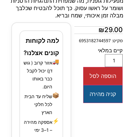
מפעילות גופנית, מה שמפחית התנהגויות הרסניות
ושומר על ראשו עסוק. כך תוכל להבטיח שכלבך
מבלה זמן איכותי, שמח ובריא.
₪
29.00
למה לקוחות
מק״ט: 6953182744597
קיים במלאי
קונים אצלנו?
🚚
אזור קרוב ( גוש
דן) יכול לקבל
הוספה לסל
כבר באותו
היום.
קניה מהירה
📦
שליח עד הבית
לכל חלקי
הארץ
⚡
אספקה מהירה
– 1–3 ימי