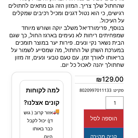
שהחתול שלך צריך. המזון הזה גם מתאים לחתולים
רגישים, כי הוא נטול דגנים ומכיל רכיבים שמקלים
על העיכול.
בנוסף, פרימורדיאל משלב יוקה ושורש מיוחד
שמפחיתים ריחות לא נעימים בארגז החול, כך שגם
הבית נשאר נקי ונעים. פירות יער במוצר תומכים
במערכת השתן של החתול, מה שמסייע לשמור על
בריאותו לאורך זמן. עם טעם טבעי ונעים, זה מזון
שחתולך יהנה לאכול כל יום.
₪
129.00
למה לקוחות
מק״ט: 8020997011133
קונים אצלנו?
🚚
אזור קרוב ( גוש
הוספה לסל
דן) יכול לקבל
כבר באותו
קניה מהירה
היום.