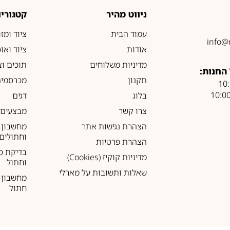
ניווט מהיר
קטגוריו
עמוד הבית
ציוד ומז
info@
אודות
ציוד ואו
מדיניות משלוחים
תוכים וצ
החנות:
תקנון
מכרסמים
בלוג
דגים
צרו קשר
מבצעים
הצהרת נגישות אתר
מחשבון 
וחתולים
הצהרת פרטיות
בדיקת ס
מדיניות קוקיז (Cookies)
וחתול
שאלות ותשובות על מארלי
מחשבון ל
חתול