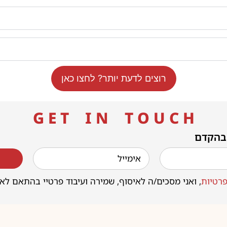
רוצים לדעת יותר? לחצו כאן
G E T I N T O U C H
 בהקדם
רטיות
, ואני מסכים/ה לאיסוף, שמירה ועיבוד פרטיי בהתאם לא