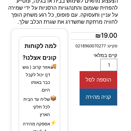
הצעצוע מתאים לשימוש בבית או בגינה, ומסייע
להפחית שעמום והתנהגויות הרסניות על ידי שמירה
על עניין ותעסוקה. עם פופוס, כל רגע משחק הופך
לחוויה מרתקת שתשדרג את שגרת הכלב שלך.
₪
19.00
למה לקוחות
מק״ט: 0218960070277
קיים במלאי
קונים אצלנו?
🚚
אזור קרוב ( גוש
דן) יכול לקבל
הוספה לסל
כבר באותו
היום.
קניה מהירה
📦
שליח עד הבית
לכל חלקי
הארץ
⚡
אספקה מהירה