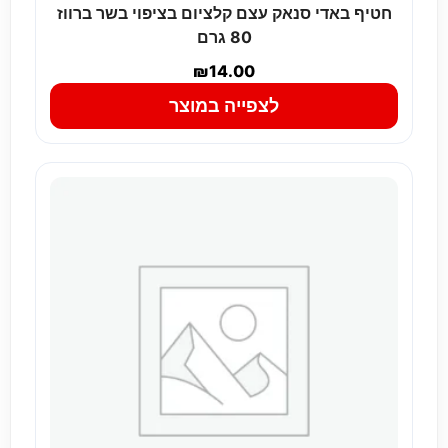
חטיף באדי סנאק עצם קלציום בציפוי בשר ברווז
80 גרם
₪
14.00
לצפייה במוצר