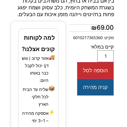
בין אם בבית או בחוץ, הם משתלבים בקלות
בשגרת המשחק היומית. כלב עסוק ושמח יפגע
פחות ברהיטים וייהנה מזמן איכות עם הבעלים.
₪
69.00
למה לקוחות
מק״ט: 6010217365360
קיים במלאי
קונים אצלנו?
🚚
אזור קרוב ( גוש
דן) יכול לקבל
הוספה לסל
כבר באותו
היום.
קניה מהירה
📦
שליח עד הבית
לכל חלקי
הארץ
⚡
אספקה מהירה
– 1–3 ימי