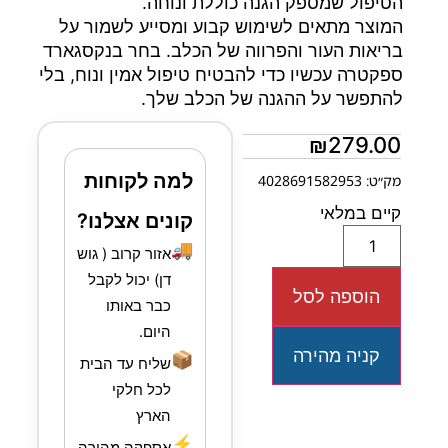
הטיפול שמספק הגנה כוללת ונוחה.
המוצר מתאים לשימוש קבוע ומסייע לשמור על
בריאות העור והפרווה של הכלב. בחר בנקסגארד
ספקטרה עכשיו כדי להבטיח טיפול אמין ונוח, בלי
להתפשר על ההגנה של הכלב שלך.
₪
279.00
למה לקוחות
מק״ט: 4028691582953
קיים במלאי
קונים אצלנו?
🚚
אזור קרוב ( גוש
דן) יכול לקבל
הוספה לסל
כבר באותו
היום.
קניה מהירה
📦
שליח עד הבית
לכל חלקי
הארץ
⚡
אספקה מהירה