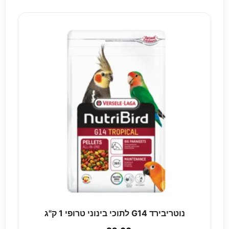
נוטריבירד G14 לתוכי בינוני טרופי 1 ק"ג