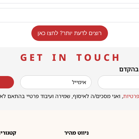
רוצים לדעת יותר? לחצו כאן
G E T I N T O U C H
 בהקדם
רטיות
, ואני מסכים/ה לאיסוף, שמירה ועיבוד פרטיי בהתאם לא
ניווט מהיר
קטגוריו