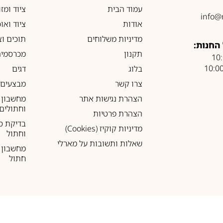
עמוד הבית
ציוד ומז
info@
אודות
ציוד ואו
מדיניות משלוחים
תוכים וצ
החנות:
תקנון
מכרסמים
בלוג
דגים
צרו קשר
מבצעים
הצהרת נגישות אתר
מחשבון 
וחתולים
הצהרת פרטיות
בדיקת ס
מדיניות קוקיז (Cookies)
וחתול
שאלות ותשובות על מארלי
מחשבון ל
חתול