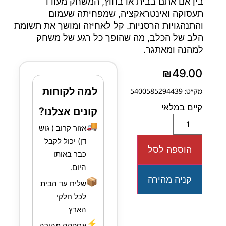
בין אם אתם בבית או בחוץ, המשחק מעודד
תעסוקה ואינטראקציה, שמפחיתה שעמום
והתנהגויות הרסניות. קל לאחיזה ומושך את תשומת
הלב של הכלב, מה שהופך כל רגע של משחק
למהנה ומאתגר.
₪
49.00
למה לקוחות
מק״ט: 5400585294439
קיים במלאי
קונים אצלנו?
🚚
אזור קרוב ( גוש
דן) יכול לקבל
הוספה לסל
כבר באותו
היום.
קניה מהירה
📦
שליח עד הבית
לכל חלקי
הארץ
⚡
אספקה מהירה