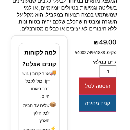
המפצל מתאים במיוחד לבעלי כלבים שמעוניינים
בשליטה וגמישות בטיולים יומיומיים, או למי
שמשתמש בכמה רצועות במקביל. הוא מקל על
השגרה ומבטיח שהכלב שלכם יהיה בטוח ונוח,
ללא חיבורים לא יציבים או כבלים מסורבלים.
₪
49.00
למה לקוחות
מק״ט: 5400274961888
קיים במלאי
קונים אצלנו?
🚚
אזור קרוב ( גוש
דן) יכול לקבל
הוספה לסל
כבר באותו
היום.
קניה מהירה
📦
שליח עד הבית
לכל חלקי
הארץ
⚡
אספקה מהירה