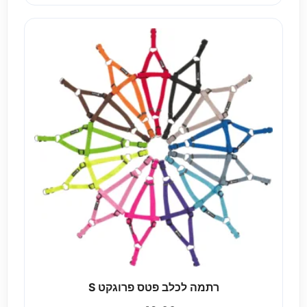
רתמה לכלב פטס פרוגקט S