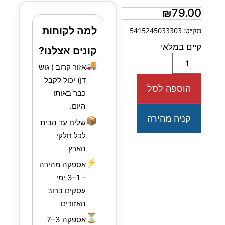
₪
79.00
למה לקוחות
מק״ט: 5415245033303
קיים במלאי
קונים אצלנו?
🚚
אזור קרוב ( גוש
דן) יכול לקבל
הוספה לסל
כבר באותו
היום.
קניה מהירה
📦
שליח עד הבית
לכל חלקי
הארץ
⚡
אספקה מהירה
– 1–3 ימי
עסקים ברוב
האזורים
⏳
אספקה 3–7