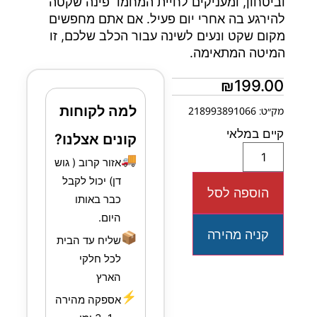
וביטחון, ומעניקים לחיית המחמד פינה שקטה
להירגע בה אחרי יום פעיל. אם אתם מחפשים
מקום שקט ונעים לשינה עבור הכלב שלכם, זו
המיטה המתאימה.
₪
199.00
למה לקוחות
מק״ט: 218993891066
קיים במלאי
קונים אצלנו?
🚚
אזור קרוב ( גוש
דן) יכול לקבל
הוספה לסל
כבר באותו
היום.
קניה מהירה
📦
שליח עד הבית
לכל חלקי
הארץ
⚡
אספקה מהירה