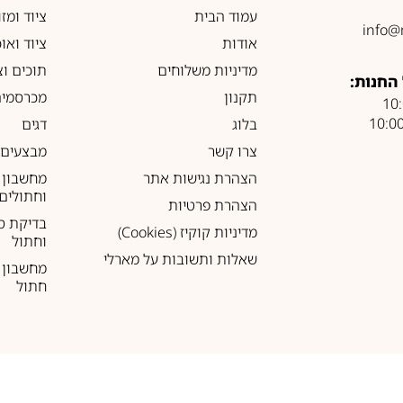
עמוד הבית
ציוד ומז
info@
אודות
ציוד ואו
מדיניות משלוחים
תוכים וצ
החנות:
תקנון
מכרסמים
בלוג
דגים
צרו קשר
מבצעים
הצהרת נגישות אתר
מחשבון 
וחתולים
הצהרת פרטיות
בדיקת ס
מדיניות קוקיז (Cookies)
וחתול
שאלות ותשובות על מארלי
מחשבון ל
חתול