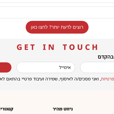
רוצים לדעת יותר? לחצו כאן
G E T I N T O U C H
 בהקדם
רטיות
, ואני מסכים/ה לאיסוף, שמירה ועיבוד פרטיי בהתאם לא
ניווט מהיר
קטגוריו