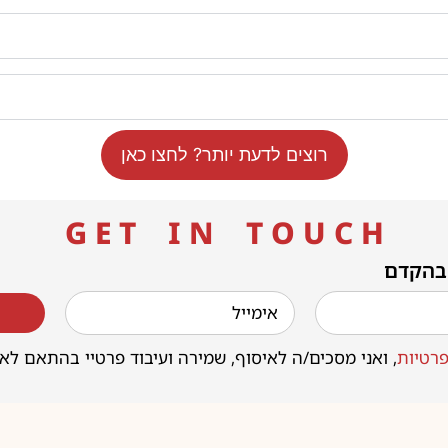
רוצים לדעת יותר? לחצו כאן
G E T I N T O U C H
 בהקדם
רטיות
, ואני מסכים/ה לאיסוף, שמירה ועיבוד פרטיי בהתאם לא