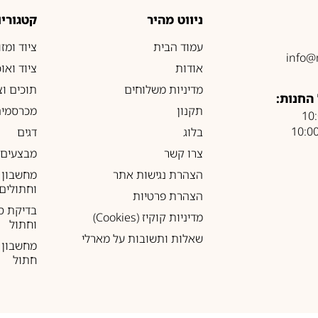
ניווט מהיר
קטגוריו
עמוד הבית
ציוד ומז
info@
אודות
ציוד ואו
מדיניות משלוחים
תוכים וצ
החנות:
תקנון
מכרסמים
בלוג
דגים
צרו קשר
מבצעים
הצהרת נגישות אתר
מחשבון 
וחתולים
הצהרת פרטיות
בדיקת ס
מדיניות קוקיז (Cookies)
וחתול
שאלות ותשובות על מארלי
מחשבון ל
חתול