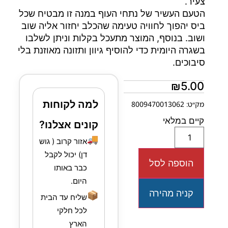
צעיר.
הטעם העשיר של נתחי העוף במנה זו מבטיח שכל
ביס יהפוך לחוויה טעימה שהכלב יחזור אליה שוב
ושוב. בנוסף, המוצר מתעכל בקלות וניתן לשלבו
בשגרה היומית כדי להוסיף גיוון ותזונה מאוזנת בלי
סיבוכים.
₪
5.00
למה לקוחות
מק״ט: 8009470013062
קיים במלאי
קונים אצלנו?
🚚
אזור קרוב ( גוש
דן) יכול לקבל
הוספה לסל
כבר באותו
היום.
קניה מהירה
📦
שליח עד הבית
לכל חלקי
הארץ