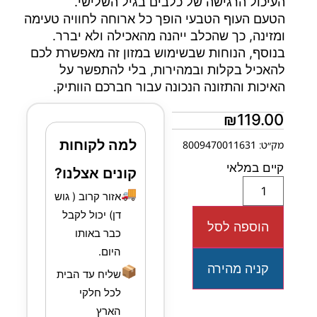
העיכול הרגישה של כלבים בגיל השלישי.
הטעם העוף הטבעי הופך כל ארוחה לחוויה טעימה
ומזינה, כך שהכלב ייהנה מהאכילה ולא יברר.
בנוסף, הנוחות שבשימוש במזון זה מאפשרת לכם
להאכיל בקלות ובמהירות, בלי להתפשר על
האיכות והתזונה הנכונה עבור חברכם הוותיק.
₪
119.00
למה לקוחות
מק״ט: 8009470011631
קיים במלאי
קונים אצלנו?
🚚
אזור קרוב ( גוש
דן) יכול לקבל
הוספה לסל
כבר באותו
היום.
קניה מהירה
📦
שליח עד הבית
לכל חלקי
הארץ