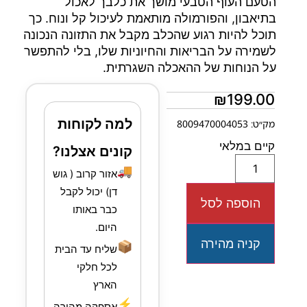
הטעם העוף הטבעי מושך את כלבך לאכול
בתיאבון, והפורמולה מותאמת לעיכול קל ונוח. כך
תוכל להיות רגוע שהכלב מקבל את התזונה הנכונה
לשמירה על הבריאות והחיוניות שלו, בלי להתפשר
על הנוחות של ההאכלה השגרתית.
₪
199.00
למה לקוחות
מק״ט: 8009470004053
קיים במלאי
קונים אצלנו?
🚚
אזור קרוב ( גוש
דן) יכול לקבל
הוספה לסל
כבר באותו
היום.
קניה מהירה
📦
שליח עד הבית
לכל חלקי
הארץ
⚡
אספקה מהירה