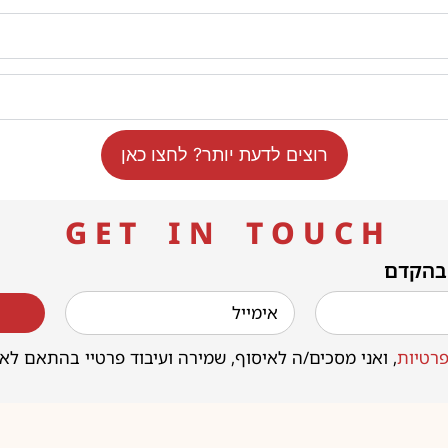
רוצים לדעת יותר? לחצו כאן
G E T I N T O U C H
 בהקדם
רטיות
, ואני מסכים/ה לאיסוף, שמירה ועיבוד פרטיי בהתאם לא