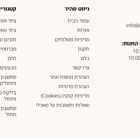
ניווט מהיר
קטגוריו
עמוד הבית
ציוד ומז
info@
אודות
ציוד ואו
מדיניות משלוחים
תוכים וצ
החנות:
תקנון
מכרסמים
בלוג
דגים
צרו קשר
מבצעים
הצהרת נגישות אתר
מחשבון 
וחתולים
הצהרת פרטיות
בדיקת ס
מדיניות קוקיז (Cookies)
וחתול
שאלות ותשובות על מארלי
מחשבון ל
חתול