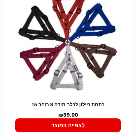
רתמת ניילון לכלב מידה S רוחב 15
₪
39.00
לצפייה במוצר