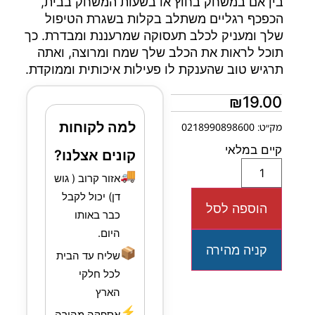
בין אם במשחק בחוץ או בשעות המשחק בבית,
הכפכף רגליים משתלב בקלות בשגרת הטיפול
שלך ומעניק לכלב תעסוקה שמרעננת ומבדרת. כך
תוכל לראות את הכלב שלך שמח ומרוצה, ואתה
תרגיש טוב שהענקת לו פעילות איכותית וממוקדת.
₪
19.00
למה לקוחות
מק״ט: 0218990898600
קיים במלאי
קונים אצלנו?
🚚
אזור קרוב ( גוש
דן) יכול לקבל
הוספה לסל
כבר באותו
היום.
קניה מהירה
📦
שליח עד הבית
לכל חלקי
הארץ
⚡
אספקה מהירה