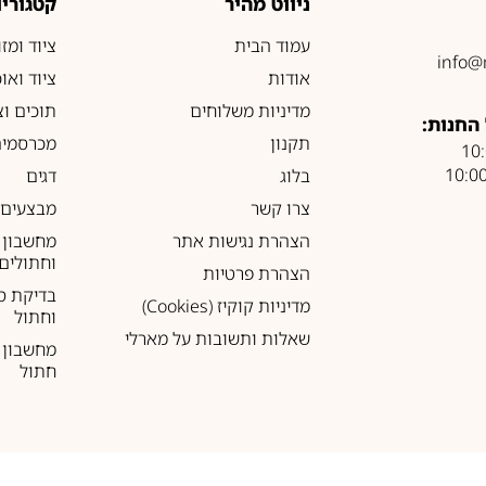
ניווט מהיר
קטגוריו
עמוד הבית
ציוד ומז
info@
אודות
ציוד ואו
מדיניות משלוחים
תוכים וצ
החנות:
תקנון
מכרסמים
בלוג
דגים
צרו קשר
מבצעים
הצהרת נגישות אתר
מחשבון 
וחתולים
הצהרת פרטיות
בדיקת ס
מדיניות קוקיז (Cookies)
וחתול
שאלות ותשובות על מארלי
מחשבון ל
חתול