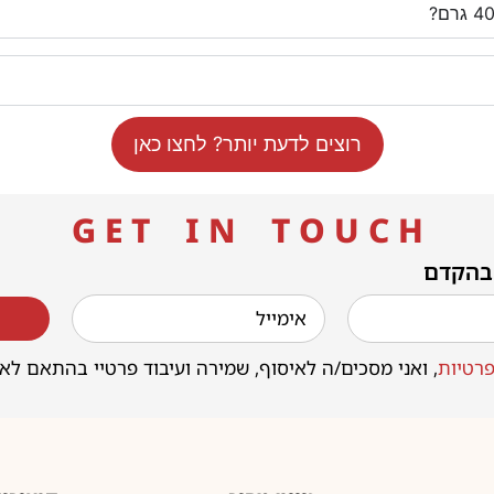
רוצים לדעת יותר? לחצו כאן
G E T I N T O U C H
 בהקדם
רטיות
, ואני מסכים/ה לאיסוף, שמירה ועיבוד פרטיי בהתאם לא