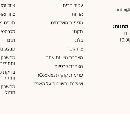
עמוד הבית
ציוד ומז
info@
אודות
ציוד ואו
מדיניות משלוחים
תוכים וצ
החנות:
תקנון
מכרסמים
בלוג
דגים
צרו קשר
מבצעים
הצהרת נגישות אתר
מחשבון 
וחתולים
הצהרת פרטיות
בדיקת ס
מדיניות קוקיז (Cookies)
וחתול
שאלות ותשובות על מארלי
מחשבון ל
חתול