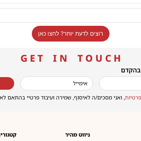
רוצים לדעת יותר? לחצו כאן
G E T I N T O U C H
 בהקדם
רטיות
, ואני מסכים/ה לאיסוף, שמירה ועיבוד פרטיי בהתאם לא
ניווט מהיר
קטגוריו