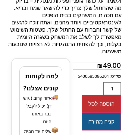
ולשמור על כושר גופני ופעילות מנטלית – בדיוק
מה שהחתול שלך צריך כדי להישאר שמח ובריא.
עם חכה זו, המשחקים בבית הופכים
לאינטראקטיביים ויותר מהנים, ואתה זוכה לרגעים
של קשר וחברות עם החתול שלך. פשטות השימוש
מאפשרת לך לשלב את המשחק בשגרה היומית
בקלות, וכך להפחית התנהגויות לא רצויות שנובעות
משעמום.
₪
49.00
למה לקוחות
מק״ט: 5400585086201
קונים אצלנו?
🚚
אזור קרוב ( גוש
הוספה לסל
דן) יכול לקבל
כבר באותו
קניה מהירה
היום.
📦
שליח עד הבית