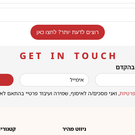
רוצים לדעת יותר? לחצו כאן
G E T I N T O U C H
 בהקדם
רטיות
, ואני מסכים/ה לאיסוף, שמירה ועיבוד פרטיי בהתאם לא
ניווט מהיר
קטגוריו