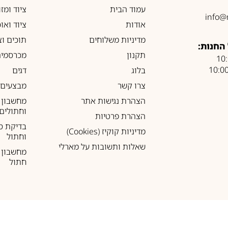
עמוד הבית
ציוד ומז
info@
אודות
ציוד ואו
מדיניות משלוחים
תוכים וצ
החנות:
תקנון
מכרסמים
בלוג
דגים
צרו קשר
מבצעים
הצהרת נגישות אתר
מחשבון 
וחתולים
הצהרת פרטיות
בדיקת ס
מדיניות קוקיז (Cookies)
וחתול
שאלות ותשובות על מארלי
מחשבון ל
חתול