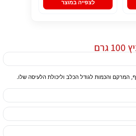
לצפייה במוצר
רם