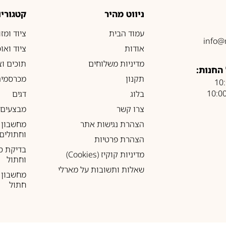
ניווט מהיר
קטגוריו
עמוד הבית
ציוד ומז
info@
אודות
ציוד ואו
מדיניות משלוחים
תוכים וצ
החנות:
תקנון
מכרסמים
בלוג
דגים
צרו קשר
מבצעים
הצהרת נגישות אתר
מחשבון 
וחתולים
הצהרת פרטיות
בדיקת ס
מדיניות קוקיז (Cookies)
וחתול
שאלות ותשובות על מארלי
מחשבון ל
חתול