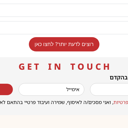
רוצים לדעת יותר? לחצו כאן
G E T I N T O U C H
 בהקדם
רטיות
, ואני מסכים/ה לאיסוף, שמירה ועיבוד פרטיי בהתאם לא