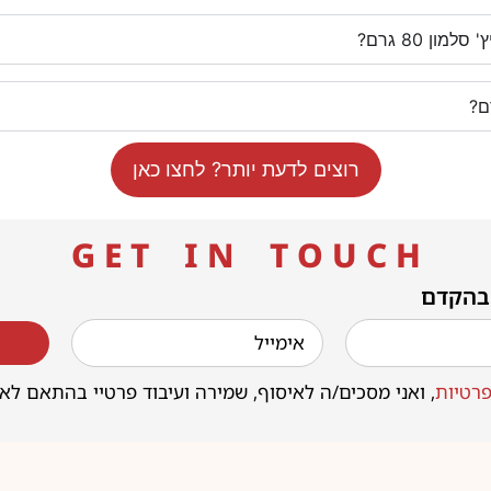
ן 80 גרם?
רוצים לדעת יותר? לחצו כאן
G E T I N T O U C H
 בהקדם
רטיות
, ואני מסכים/ה לאיסוף, שמירה ועיבוד פרטיי בהתאם לא