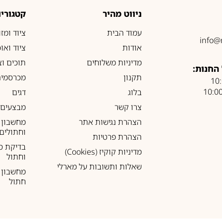
ניווט מהיר
קטגוריו
עמוד הבית
ציוד ומז
info@
אודות
ציוד ואו
מדיניות משלוחים
תוכים וצ
החנות:
תקנון
מכרסמים
בלוג
דגים
צרו קשר
מבצעים
הצהרת נגישות אתר
מחשבון 
וחתולים
הצהרת פרטיות
בדיקת ס
מדיניות קוקיז (Cookies)
וחתול
שאלות ותשובות על מארלי
מחשבון ל
חתול