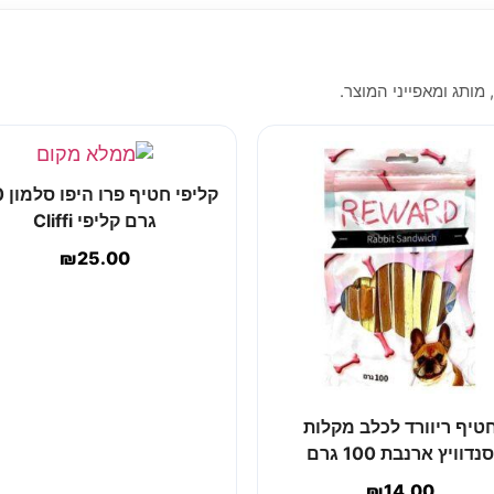
 מותג ומאפייני המוצר.
קליפ
גרם קליפי Cliffi
₪
25.00
טיף ריוורד לכלב מקלות
סנדוויץ ארנבת 100 גרם
₪
14.00