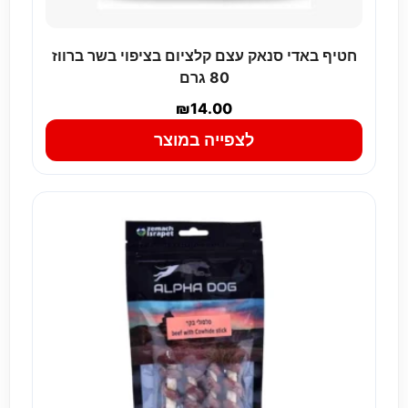
חטיף באדי סנאק עצם קלציום בציפוי בשר ברווז
80 גרם
₪
14.00
לצפייה במוצר