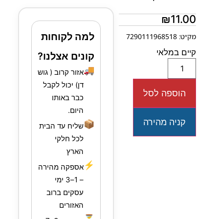
₪
11.00
למה לקוחות
מק״ט: 7290111968518
קיים במלאי
קונים אצלנו?
🚚
אזור קרוב ( גוש
דן) יכול לקבל
הוספה לסל
כבר באותו
היום.
קניה מהירה
📦
שליח עד הבית
לכל חלקי
הארץ
⚡
אספקה מהירה
– 1–3 ימי
עסקים ברוב
האזורים
⏳