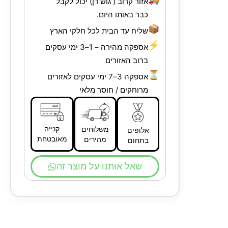
אזור קרוב ( גוש דן) יכול לקבל
כבר באותו היום.
📦
שליח עד הבית לכל חלקי הארץ
⚡
אספקה מהירה – 1–3 ימי עסקים
ברוב האזורים
⏳
אספקה 3–7 ימי עסקים לאזורים
מרוחקים / חוסר מלאי
קנייה
משלוחים
אלופים
מאובטחת
מהירים
בתחום
שאל אותנו על מוצר זה