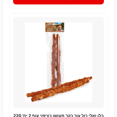
בלו ואלי רול עור בקר מעושן בציפוי עוף 2 יח' 220