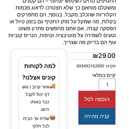
החטיפים נוחים לשימוש יומיומי – הם קטנים
ומשקלם מותאם כך שלא תצטרכו לדאוג מכמות
הקלוריות שהכלב מקבל. בנוסף, הם מתפרקים
בקלות, מה שמקל על מתן החטיף גם בזמן טיול או
הפסקה קצרה. אם אתם מחפשים פתרון פשוט
וטעים לשמירה על מוטיבציה וטיפוח, הנריס קוביות
עוף הם בדיוק מה שצריך.
₪
29.00
למה לקוחות
מק״ט: 693493162890
קיים במלאי
קונים אצלנו?
🚚
אזור קרוב ( גוש
דן) יכול לקבל
הוספה לסל
כבר באותו
היום.
קניה מהירה
📦
שליח עד הבית
לכל חלקי