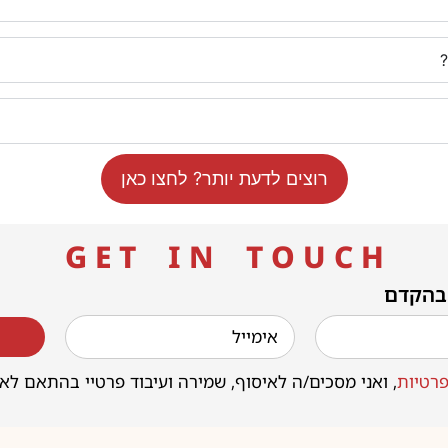
רוצים לדעת יותר? לחצו כאן
G E T I N T O U C H
 בהקדם
רטיות
, ואני מסכים/ה לאיסוף, שמירה ועיבוד פרטיי בהתאם לא