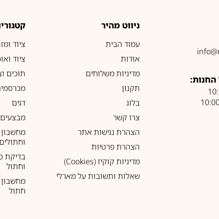
ניווט מהיר
קטגוריו
עמוד הבית
ציוד ומז
info@
אודות
ציוד ואו
מדיניות משלוחים
תוכים וצ
החנות:
תקנון
מכרסמים
בלוג
דגים
צרו קשר
מבצעים
הצהרת נגישות אתר
מחשבון 
וחתולים
הצהרת פרטיות
בדיקת ס
מדיניות קוקיז (Cookies)
וחתול
שאלות ותשובות על מארלי
מחשבון ל
חתול