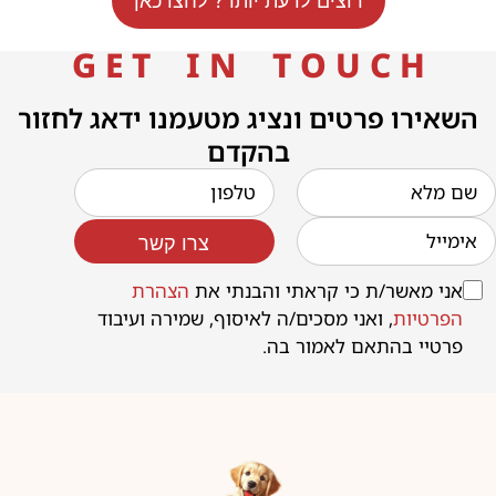
רוצים לדעת יותר? לחצו כאן
G E T I N T O U C H
השאירו פרטים ונציג מטעמנו ידאג לחזור
בהקדם
צרו קשר
אני מאשר/ת כי קראתי והבנתי את
הצהרת
הפרטיות
, ואני מסכים/ה לאיסוף, שמירה ועיבוד
פרטיי בהתאם לאמור בה.