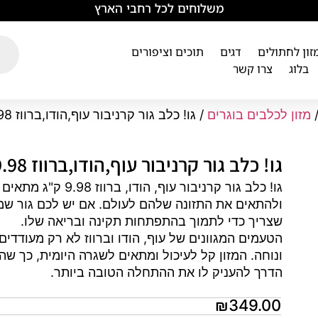
משלוחים לכל רחבי הארץ
מזון לחתולים
דגים
תוכים וציפורים
בלוג
צרו קשר
מזון לכלבים בוגרים
/ גו! כלב גור קרניבור עוף,הודו,ברווז 9.98 ק"ג
גו! כלב גור קרניבור עוף,הודו,ברווז 9.98 ק"ג
גו! כלב גור קרניבו
ולהתאים את התזונה שלהם לעולם. אם יש לכם גור שמצר
שצריך כדי לתמוך בהתפתחות תקינה ובריאה שלו.
הטעמים המגוונים של עוף, הודו וברווז לא רק מעודדים
ונוחה. המזון קל לעיכול ומתאים לשגרה היומית, כך שהגו
הדרך להעניק לו את ההתחלה הטובה ביותר.
₪
349.00