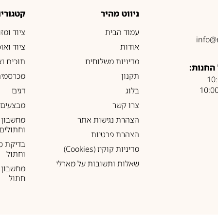
ניווט מהיר
קטגוריו
עמוד הבית
ציוד ומז
info@
אודות
ציוד ואו
מדיניות משלוחים
תוכים וצ
החנות:
תקנון
מכרסמים
בלוג
דגים
צרו קשר
מבצעים
הצהרת נגישות אתר
מחשבון 
וחתולים
הצהרת פרטיות
בדיקת ס
מדיניות קוקיז (Cookies)
וחתול
שאלות ותשובות על מארלי
מחשבון ל
חתול