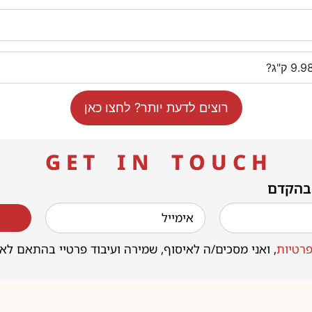
רוצים לדעת יותר? לחצו כאן
G E T I N T O U C H
 בהקדם
רטיות
, ואני מסכים/ה לאיסוף, שמירה ועיבוד פרטיי בהתאם לא