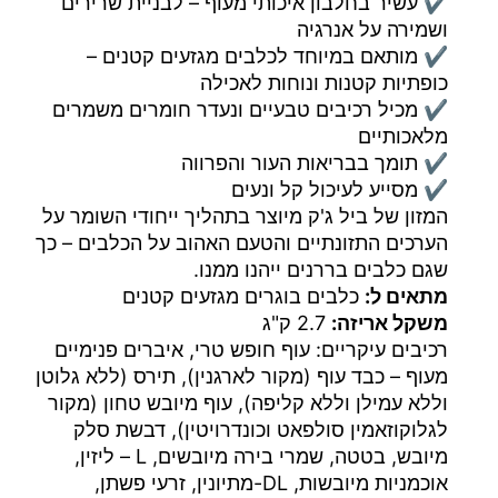
✔ עשיר בחלבון איכותי מעוף – לבניית שרירים
ושמירה על אנרגיה
✔ מותאם במיוחד לכלבים מגזעים קטנים –
כופתיות קטנות ונוחות לאכילה
✔ מכיל רכיבים טבעיים ונעדר חומרים משמרים
מלאכותיים
✔ תומך בבריאות העור והפרווה
✔ מסייע לעיכול קל ונעים
המזון של ביל ג'ק מיוצר בתהליך ייחודי השומר על
הערכים התזונתיים והטעם האהוב על הכלבים – כך
שגם כלבים בררנים ייהנו ממנו.
מתאים ל:
כלבים בוגרים מגזעים קטנים
משקל אריזה:
2.7 ק"ג
רכיבים עיקריים: עוף חופש טרי, איברים פנימיים
מעוף – כבד עוף (מקור לארגנין), תירס (ללא גלוטן
וללא עמילן וללא קליפה), עוף מיובש טחון (מקור
לגלוקוזאמין סולפאט וכונדרויטין), דבשת סלק
מיובש, בטטה, שמרי בירה מיובשים, L – ליזין,
אוכמניות מיובשות, DL-מתיונין, זרעי פשתן,