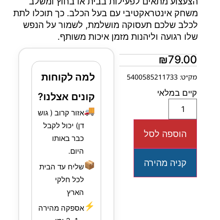
הצעצוע מתאים לפעילות בבית או בחוץ ומשלב
משחק אינטראקטיבי עם בעל הכלב. כך תוכלו לתת
לכלב שלכם תעסוקה מושלמת, לשמור על הנפש
שלו רגועה וליהנות מזמן איכות משותף.
₪
79.00
למה לקוחות
מק״ט: 5400585211733
קיים במלאי
קונים אצלנו?
🚚
אזור קרוב ( גוש
דן) יכול לקבל
הוספה לסל
כבר באותו
היום.
קניה מהירה
📦
שליח עד הבית
לכל חלקי
הארץ
⚡
אספקה מהירה